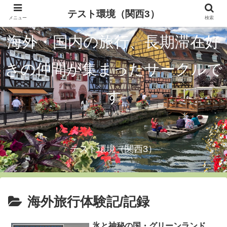
テスト環境（関西3）
メニュー
検索
海外・国内の旅行、長期滞在好
きの仲間が集まったサークルで
す
テスト環境（関西3）
海外旅行体験記/記録
氷と神秘の国・グリーンランド