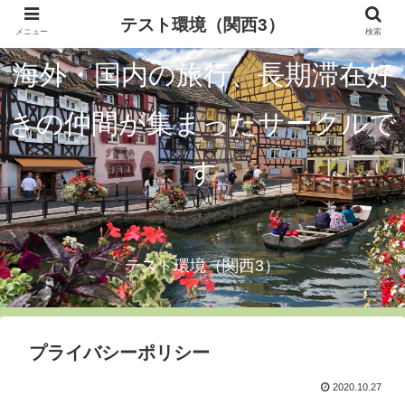
テスト環境（関西3）
メニュー
検索
海外・国内の旅行、長期滞在好
きの仲間が集まったサークルで
す
テスト環境（関西3）
プライバシーポリシー
2020.10.27