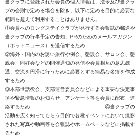
当クラブに登録された会員の個人情報は、法令及び当クラ
ブの会則で定める場合を除き、以下に定める目的に必要な
範囲を超えて利用することはありません。
①会員へのロングステイクラブが発行する会報誌の郵送や
当クラブの行事予定の告知、PRのためのメールマガジン
（ホットニュース）を送信するため
②海外・国内のお誘い旅行や例会、懇談会、サロン会、懇
親会、同好会などの開催通知の発信や会員相互の意思疎
通、交流を円滑に行うために必要とする簡易な名簿を作成
するため
③本部世話役会、支部運営委員会などによる重要な決定事
項や緊急情報のお知らせ、アンケート等を会員に配布、連
絡するため ④当クラブの
活動を広く知ってもらう目的で各種イベントにおいて撮影
された写真や動画等を会報誌やホームページなどに掲載す
るため